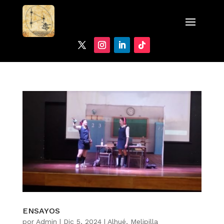
ENSAYOS
por
Admin
|
Dic 5, 2024
|
Alhué
,
Melipilla