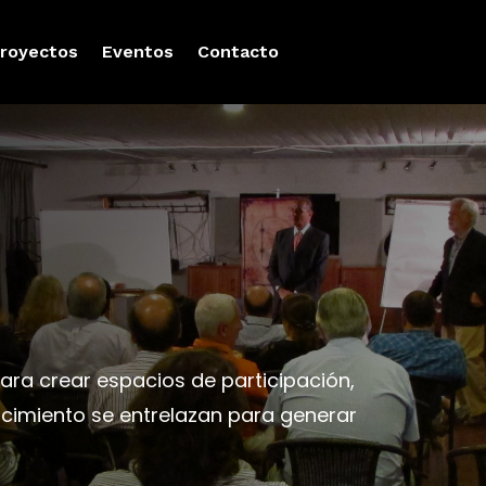
royectos
Eventos
Contacto
ra crear espacios de participación,
nocimiento se entrelazan para generar