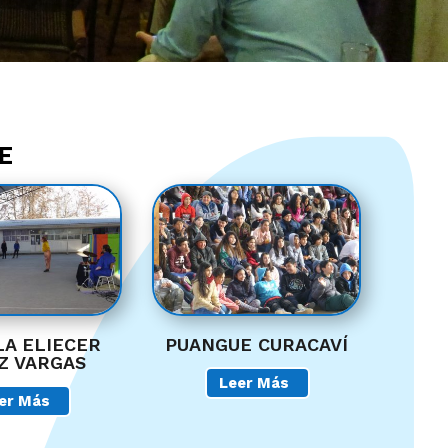
E
LA ELIECER
PUANGUE CURACAVÍ
Z VARGAS
Leer Más
er Más